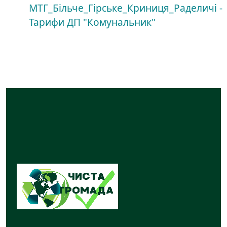
МТГ_Більче_Гірське_Криниця_Раделичі -
Тарифи ДП "Комунальник"